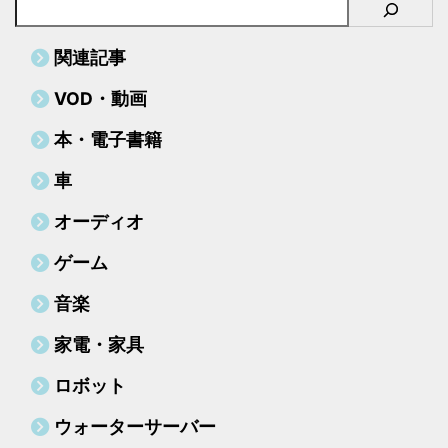
て他人事ではありません。 実
は、家具サブスクのトラブルで最
も多いのが、サイズ計測ミスによ
関連記事
る搬入不可事例なのです。 この
記事の結論家具サブスクを利用す
VOD・動画
る際は、商品のサイズだけでな
く、「搬入 ...
本・電子書籍
車
オーディオ
ゲーム
音楽
家電・家具
ロボット
ウォーターサーバー