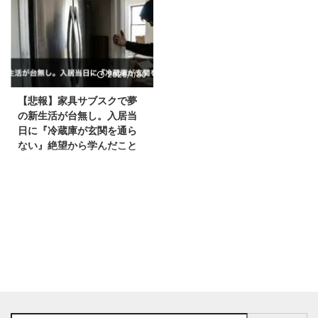
2026/1/30
【悲報】家具サブスクで夢
の新生活が台無し。入居当
日に『冷蔵庫が玄関を通ら
ない』絶望から学んだこと
新居への引越し。それは家族にと
って「新しい物語」の始まりで
す。特に小さなお子さんがいるご
家庭では、ピカピカの家具や家電
に囲まれた生活を夢見ていること
でしょう。 初期費用を抑えられ
る「家具サブスク」は、そんな子
育て世代の強い味方です。しか
し、その便利さの裏に「搬入失
敗」という落とし穴があることを
ご存知でしょうか？ これは決し