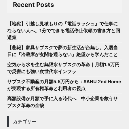
Recent Posts
【地獄】引越し見積もりの『電話ラッシュ』で仕事に
ならない人へ。1分でできる電話停止依頼の書き方と回
避策
【悲報】家具サブスクで夢の新生活が台無し。入居当
日に『冷蔵庫が玄関を通らない』絶望から学んだこと
空気から水を生む無限水サブスクの革命｜月額1.5万円
で災害にも強い次世代水インフラ
サブスク不動産の月額5.5万円から：SANU 2nd Home
が実現する所有権革命と利用者の視点
高額設備が月額で手に入る時代へ 中小企業を救うサ
ブスク革命の全貌
カテゴリー