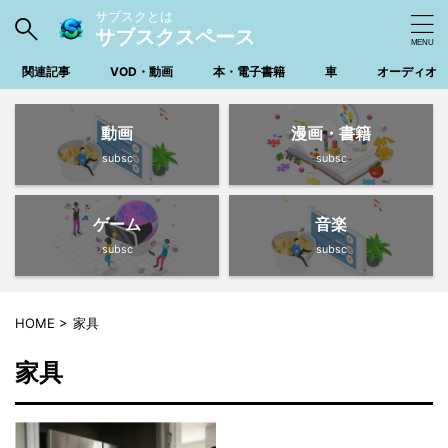
サブスクとは
サブスクスペース
関連記事
VOD・動画
本・電子書籍
車
オーディオ
動画
漫画・書籍
subsc
subsc
ゲーム
音楽
subsc
subsc
HOME
>
家具
家具