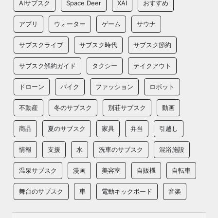
AIサブスク
Space Deer
XAI
おすすめ
アプリ
ウォーター
ゲーム
サウナ
サブスクライブ
サブスク時代
サブスク節約
サブスク解約ガイド
タクシー
テイクアウト
ドローン
バイク
ファッション
ロボット
不動産
冬のサブスク
別荘サブスク
動画
商品
夏のサブスク
家具
弁当
引越し
情報
支援
水
洗車のサブスク
混浴施設
温泉サブスク
漫画
美容室
自販機
自転車
舞台のサブスク
車
電動キックボード
音楽