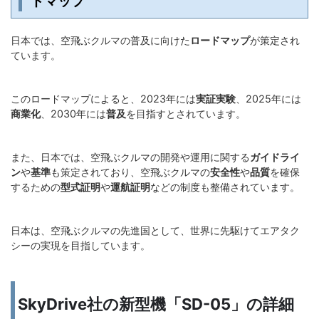
ドマップ
日本では、空飛ぶクルマの普及に向けた
ロードマップ
が策定され
ています。
このロードマップによると、2023年には
実証実験
、2025年には
商業化
、2030年には
普及
を目指すとされています。
また、日本では、空飛ぶクルマの開発や運用に関する
ガイドライ
ン
や
基準
も策定されており、空飛ぶクルマの
安全性
や
品質
を確保
するための
型式証明
や
運航証明
などの制度も整備されています。
日本は、空飛ぶクルマの先進国として、世界に先駆けてエアタク
シーの実現を目指しています。
SkyDrive社の新型機「SD-05」の詳細