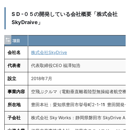
S D -０５の開発している会社概要「株式会社
SkyDraive」
項目
会社名
株式会社SkyDrive
代表者
代表取締役CEO 福澤知浩
設立
2018年7月
事業内容
空飛ぶクルマ（電動垂直離着陸型無操縦者航空機（
所在地
豊田本社：愛知県豊田市挙母町2-1-1
1
豊田開発セン
子会社
株式会社 Sky Works：静岡県磐田市 SkyDrive America,