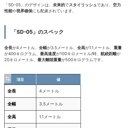
「SD-05」のデザインは、
未来的
で
スタイリッシュ
であり、
空力
性能
や
視界確保
にも配慮されています。
「SD-05」のスペック
全長
が4メートル、
全幅
が3.5メートル、
全高
が1.1メートル、
重量
が400キログラム、
最高速度
が100キロメートル/時、
航続距離
が
20キロメートル、
最大離陸重量
が500キログラムです。
項目
値
全長
4メートル
全幅
3.5メートル
全高
1.1メートル