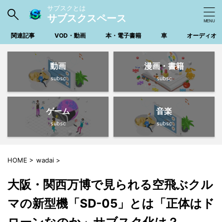
サブスクとは
サブスクスペース
関連記事
VOD・動画
本・電子書籍
車
オーディオ
動画
漫画・書籍
subsc
subsc
ゲーム
音楽
subsc
subsc
HOME
>
wadai
>
大阪・関西万博で見られる空飛ぶクル
マの新型機「SD-05」とは「正体はド