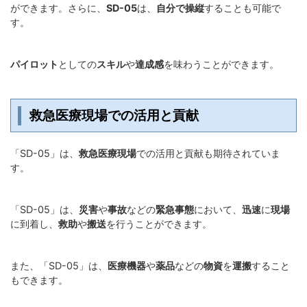
ができます。さらに、
SD-05
は、
自分で操縦
することも可能で
す。
パイロット
としての
スキル
や
達成感
を味わうことができます。
救急医療現場での活用と貢献
「SD-05」は、
救急医療現場
での活用と貢献も期待されていま
す。
「SD-05」は、
災害
や
事故
などの
緊急事態
において、
迅速
に
現場
に到着し、
救助
や
搬送
を行うことができます。
また、「SD-05」は、
医療機器
や
薬品
などの
物資
を
運搬
すること
もできます。