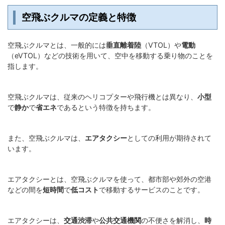
空飛ぶクルマの定義と特徴
空飛ぶクルマとは、一般的には
垂直離着陸
（VTOL）や
電動
（eVTOL）などの技術を用いて、空中を移動する乗り物のことを
指します。
空飛ぶクルマは、従来のヘリコプターや飛行機とは異なり、
小型
で
静か
で
省エネ
であるという特徴を持ちます。
また、空飛ぶクルマは、
エアタクシー
としての利用が期待されて
います。
エアタクシーとは、空飛ぶクルマを使って、都市部や郊外の空港
などの間を
短時間
で
低コスト
で移動するサービスのことです。
エアタクシーは、
交通渋滞
や
公共交通機関
の不便さを解消し、
時