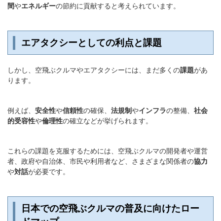
間
や
エネルギー
の節約に貢献すると考えられています。
エアタクシーとしての利点と課題
しかし、空飛ぶクルマやエアタクシーには、まだ多くの
課題
があ
ります。
例えば、
安全性
や
信頼性
の確保、
法規制
や
インフラ
の整備、
社会
的受容性
や
倫理性
の確立などが挙げられます。
これらの課題を克服するためには、空飛ぶクルマの開発者や運営
者、政府や自治体、市民や利用者など、さまざまな関係者の
協力
や
対話
が必要です。
日本での空飛ぶクルマの普及に向けたロー