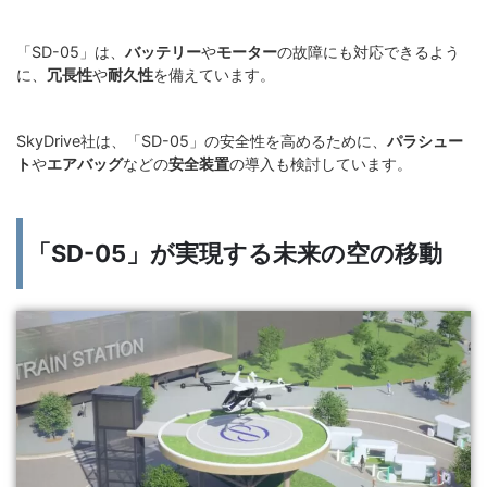
「SD-05」は、
バッテリー
や
モーター
の故障にも対応できるよう
に、
冗長性
や
耐久性
を備えています。
SkyDrive社は、「SD-05」の安全性を高めるために、
パラシュー
ト
や
エアバッグ
などの
安全装置
の導入も検討しています。
「SD-05」が実現する未来の空の移動