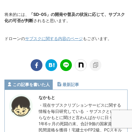
将来的には、
「SD-05」の開発や普及の状況に応じて、サブスク
化の可否が判断
されると思います。
ドローンの
サブスクに関する内容のページ
もございます。
この記事を書いた人
最新記事
なかもと
・現在サブスクリプションサービスに関する
情報を毎日研究している ・サブスクといった
らなかもとに聞けと言わんばかりに日々精進
1年6ヶ月の死闘の末、合計9個の国家資格や
民間資格を獲得！宅建士やFP2級、PCスキル