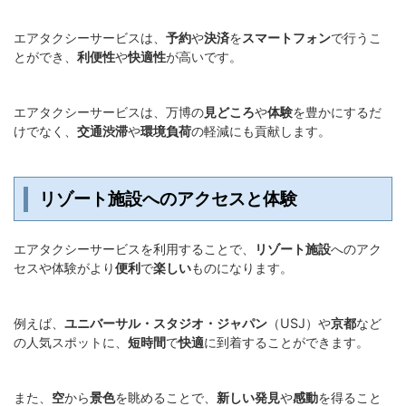
エアタクシーサービスは、
予約
や
決済
を
スマートフォン
で行うこ
とができ、
利便性
や
快適性
が高いです。
エアタクシーサービスは、万博の
見どころ
や
体験
を豊かにするだ
けでなく、
交通渋滞
や
環境負荷
の軽減にも貢献します。
リゾート施設へのアクセスと体験
エアタクシーサービスを利用することで、
リゾート施設
へのアク
セスや体験がより
便利
で
楽しい
ものになります。
例えば、
ユニバーサル・スタジオ・ジャパン
（USJ）や
京都
など
の人気スポットに、
短時間
で
快適
に到着することができます。
また、
空
から
景色
を眺めることで、
新しい発見
や
感動
を得ること