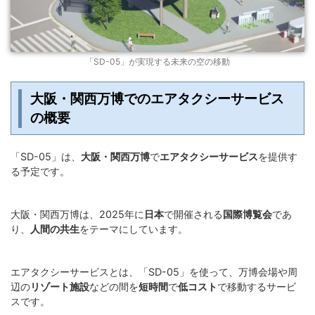
「SD-05」が実現する未来の空の移動
大阪・関西万博でのエアタクシーサービス
の概要
「SD-05」は、
大阪・関西万博
で
エアタクシーサービス
を提供す
る予定です。
大阪・関西万博は、2025年に
日本
で開催される
国際博覧会
であ
り、
人間の共生
をテーマにしています。
エアタクシーサービスとは、「SD-05」を使って、万博会場や周
辺の
リゾート施設
などの間を
短時間
で
低コスト
で移動するサービ
スです。