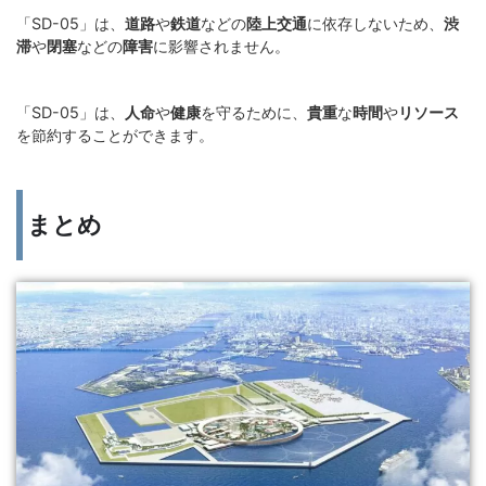
「SD-05」は、
道路
や
鉄道
などの
陸上交通
に依存しないため、
渋
滞
や
閉塞
などの
障害
に影響されません。
「SD-05」は、
人命
や
健康
を守るために、
貴重
な
時間
や
リソース
を節約することができます。
まとめ