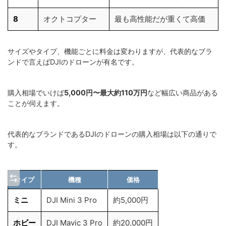
8
オクトコプター
最も高性能だが重くて高価
サイズやタイプ、機能ごとに料金は変わりますが、代表的なブラ
ンドで言えばDJIのドローンが有名です。
購入相場でいけば
5,000円〜最大約110万円
など幅広い商品がある
ことが伺えます。
代表的なブランドであるDJIのドローンの購入相場は以下の通りで
す。
タイプ
機種
価格
ミニ
DJI Mini 3 Pro
約5,000円
ホビー
DJI Mavic 3 Pro
約20,000円