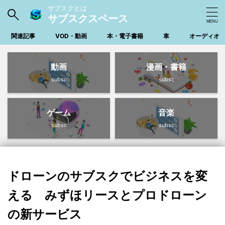
サブスクとは
サブスクスペース
関連記事
VOD・動画
本・電子書籍
車
オーディオ
動画
漫画・書籍
subsc
subsc
ゲーム
音楽
subsc
subsc
ドローンのサブスクでビジネスを変
える みずほリースとプロドローン
の新サービス