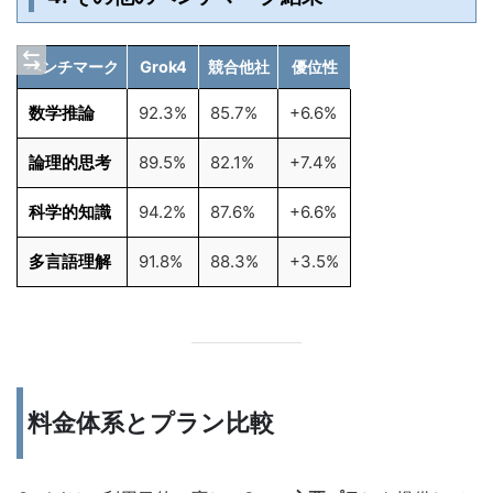
ベンチマーク
Grok4
競合他社
優位性
数学推論
92.3%
85.7%
+6.6%
論理的思考
89.5%
82.1%
+7.4%
科学的知識
94.2%
87.6%
+6.6%
多言語理解
91.8%
88.3%
+3.5%
料金体系とプラン比較