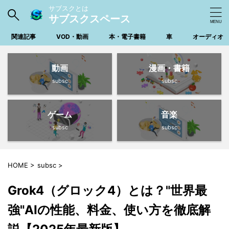
サブスクとは
サブスクスペース
関連記事
VOD・動画
本・電子書籍
車
オーディオ
動画
漫画・書籍
subsc
subsc
ゲーム
音楽
subsc
subsc
HOME
>
subsc
>
Grok4（グロック4）とは？"世界最
強"AIの性能、料金、使い方を徹底解