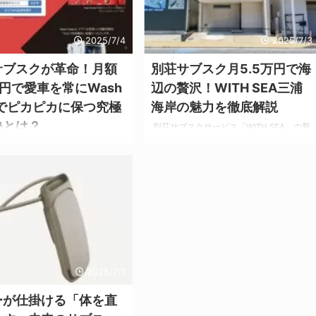
頻度の向上：週2～3回の高頻度
を劇的に変える革命的なツールなのです。
員ランク制度導入：継続利用で割
市場が示す、Veo3の衝撃的な実力 最新の
 recriとは？チケットサブスク
2025/7/4
2025/7/3
調査によると、2024年のAI動画生成市場
報 サービス概要 運営会社：株式
は前年比340%という驚異的な成長を遂げ
i サービス開始：20 ...
サブスクが革命！月額
別荘サブスク月5.5万円で海
ています。 その中で、Google Veo3は特
に際立って ...
00円で愛車を常にWash
辺の贅沢！WITH SEA三浦
sでピカピカに保つ究極
海岸の魅力を徹底解説
訣とは？
別荘サブスクサービス「WITH SEA」の新
拠点三浦海岸が登場。 月額5.5万円で海ま
スクの決定版ガイド！月額1,800
で15秒の贅沢な暮らしを実現。 衝撃！海
められる洗車サブスクの料金・メ
まで15秒で到着する別荘サブスクが都心か
利用者の声を徹底解説。 2,303人
ら1時間圏内に誕生 働き方の多様化が進む
調査で94%が満足と回答した理由
現代において、新しいライフスタイルの選
愛車を常にピカピカに保つ秘訣を
択肢として注目を集めているのが「別荘サ
 今すぐ公式サイトを確認したい
ブスクリプション」です。 「別荘は富裕
ら 愛車の美しさを保つために、
層のもの」という従来の常識を覆し、月額
洗車していますか？ 愛車のメン
定額制で誰でも海辺の贅沢な暮らしを楽し
に気を使う方なら、洗車の頻度と
める時代が到来しました。 UMITOが展開
2025/7/1
頭を悩ませたことがあるでしょ
する「WITH SEA」の新拠点「WITH SEA
に3回洗車すると6,000円…」
三浦海岸 ...
ーが仕掛ける「体を直
ると洗車代がもったいない…」 そ
を抱えているあなたに朗報です ...