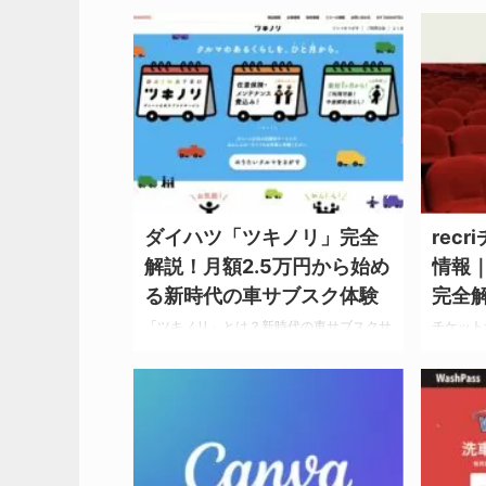
2025/7/17
ダイハツ「ツキノリ」完全
rec
解説！月額2.5万円から始め
情報
る新時代の車サブスク体験
完全
「ツキノリ」とは？新時代の車サブスクサ
チケット
ービス 車を「所有」から「利用」へ－時
「recr
代の変化を捉えた革新的サービス 「新車
た大幅ア
は高すぎるし、中古車は品質が心配...」
に革命的
「短期間だけ車が欲しいけど、購入するほ
recri
どじゃない」 「維持費やメンテナンスの
上：24
手間を考えると、車を持つのが億劫」 そ
能 作品
んな現代人の悩みに応えるために、ダイハ
廃、追加