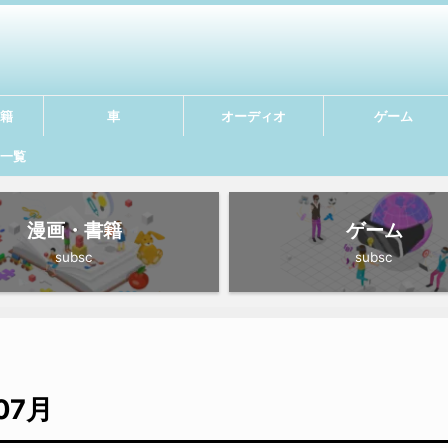
籍
車
オーディオ
ゲーム
一覧
漫画・書籍
ゲーム
subsc
subsc
07月