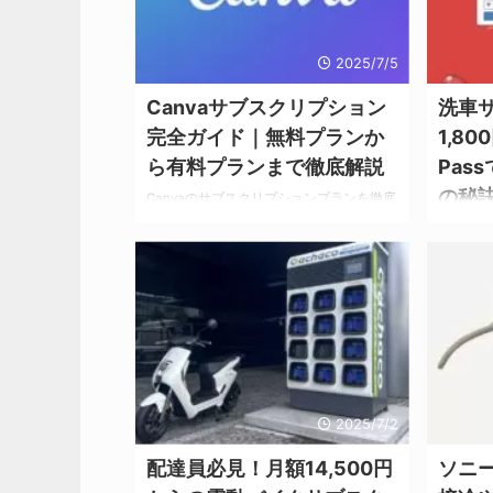
ツが満を持してリリースしたのが中古車サ
すめ更新
ブスクリプションサービス「ツキノリ」で
更新 会
す。 本格展開を開始した「ツキノリ」
引率アップ
2025/7/5
は、従来の「車は購入するもの」という固
の基本情
定観念を打ち破り、月額定額制で必要な期
会社recr
Canvaサブスクリプション
洗車
間だけ車を利用 ...
完全ガイド｜無料プランか
1,8
ら有料プランまで徹底解説
Pas
の秘
Canvaのサブスクリプションプランを徹底
比較。 無料プランとCanva Pro、Canva
洗車サブ
for Teamsの違い、料金、機能、商用利用
円から始
について詳しく解説。 デザイン初心者か
リット・
ら企業まで最適なプランを見つけよう。
の満足度
「もうデザインで悩まない」Canvaサブス
とは？ 
クが変える創作体験の真実 SNSに投稿す
大公開。
る画像がいつも同じでマンネリ化してい
方はこち
る… プレゼン資料のデザインセンスがなく
月に何度
て恥ずかしい… デザイナーに依頼するほど
テナンス
の予算はないけど、プロっぽい仕上がりに
2025/7/2
コストに
したい… 実は、世界で月間1億3,500万人が
う。 「月
利用するCa ...
配達員必見！月額14,500円
ソニ
「雨が降
んな悩み