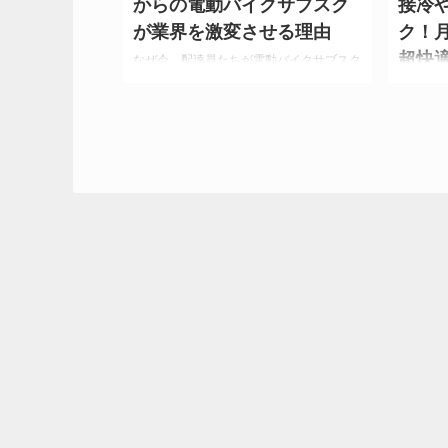
からの電動バイクサブスク
接冷
が業界を激変させる理由
ク！月
超快
なぜ今、配達員たちが電動バイクサブスク
に殺到しているのか？ 配達業界で静かな
衝撃！首
革命が起きている。 従来のガソリンバイ
プ！ソニ
クから電動バイクへのシフトが加速し、特
ーモテク
にサブスクリプション（定額制）サービス
WIZ」
が注目を集めている。 2024年7月、ホン
たような
ダモビリティソリューションズ（HMS）
首元に装
とバッテリーシェアリングサービスの
冷却して
Gachacoが業務提携を発表したことで、
す。 し
この流れはさらに勢いを増している。 こ
使えるサ
の変化の背景には、配達員を取り巻く厳し
提供され
い現実がある。 燃料費の高騰、バイクの
ィシャル
購入・維持費の負担、環境規制の強化な
って何？
ど、従来のガソ ...
ム 「ペ
人にとっ .