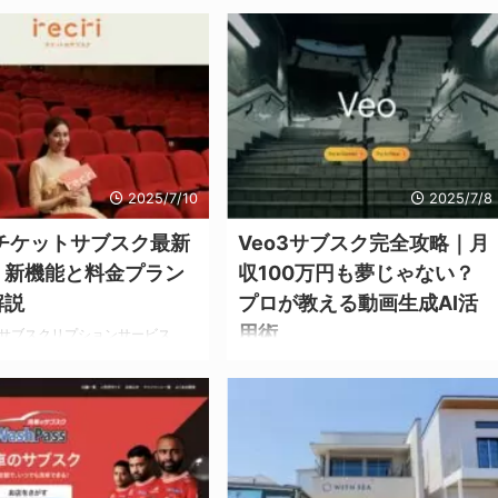
2025/7/10
2025/7/8
riチケットサブスク最新
Veo3サブスク完全攻略｜月
｜新機能と料金プラン
収100万円も夢じゃない？
解説
プロが教える動画生成AI活
用術
サブスクリプションサービス
i（レクリ）」が2025年6月に実施し
「AIで動画を作るなんて、本当に実用的な
ップデートにより、エンタメ業界
の？」 もしあなたがまだそんな疑問を抱
な変化をもたらしています。
いているなら、今まさに、「動画生成AIで
アップデート概要 選択自由度の向
稼ぐ」という新たな波に乗り遅れようとし
時間365日いつでもチケット選択可
ています。 Google DeepMindが開発した
数制限の撤廃：月1作品制限を撤
Veo3は、単なる動画生成AIの枠を超え、
料金で何作品でも鑑賞可能 おす
あなたのクリエイティブワークとビジネス