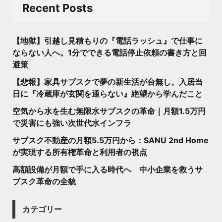
Recent Posts
【地獄】引越し見積もりの『電話ラッシュ』で仕事に
ならない人へ。1分でできる電話停止依頼の書き方と回
避策
【悲報】家具サブスクで夢の新生活が台無し。入居当
日に『冷蔵庫が玄関を通らない』絶望から学んだこと
空気から水を生む無限水サブスクの革命｜月額1.5万円
で災害にも強い次世代水インフラ
サブスク不動産の月額5.5万円から：SANU 2nd Home
が実現する所有権革命と利用者の視点
高額設備が月額で手に入る時代へ 中小企業を救うサ
ブスク革命の全貌
カテゴリー