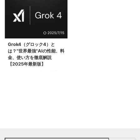
2025/7/15
Grok4（グロック4）と
は？"世界最強"AIの性能、料
金、使い方を徹底解説
【2025年最新版】
はじめに 2025年7月、AI業界に
衝撃が走りました。 xAIのCEOで
あるイーロンマスク氏は、最新の
AIモデル「Grok 4」を世界で最も
強力なAIモデルとしてXライブス
トリーム上で発表しました。 あ
なたも感じているのではないでし
ょうか？ ChatGPTやGeminiなど
の既存AIに満足しつつも、 「も
っと高性能なAIが欲しい」 「リ
アルタイムで最新情報を取得でき