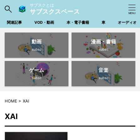
サブスクとは
サブスクスペース
関連記事
VOD・動画
本・電子書籍
車
オーディオ
動画
漫画・書籍
subsc
subsc
ゲーム
音楽
subsc
subsc
HOME
>
XAI
XAI