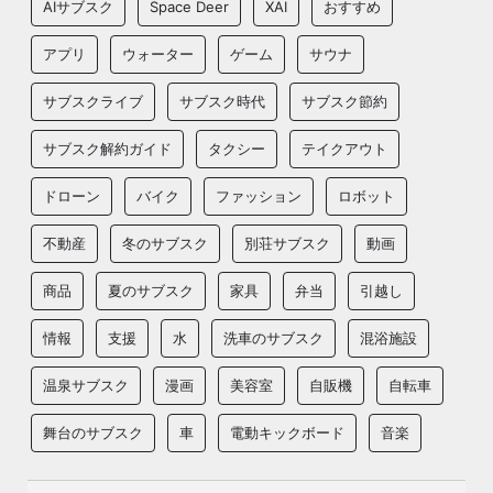
AIサブスク
Space Deer
XAI
おすすめ
アプリ
ウォーター
ゲーム
サウナ
サブスクライブ
サブスク時代
サブスク節約
サブスク解約ガイド
タクシー
テイクアウト
ドローン
バイク
ファッション
ロボット
不動産
冬のサブスク
別荘サブスク
動画
商品
夏のサブスク
家具
弁当
引越し
情報
支援
水
洗車のサブスク
混浴施設
温泉サブスク
漫画
美容室
自販機
自転車
舞台のサブスク
車
電動キックボード
音楽