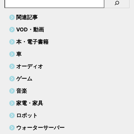
るAIはないか」 という思いを。
本記事では、「世界最強」を謳う
Grok4の真の実力を徹底解説しま
関連記事
す。 高度な推論性能、マルチモ
ーダル対応、そ ...
VOD・動画
本・電子書籍
車
オーディオ
ゲーム
音楽
家電・家具
ロボット
ウォーターサーバー