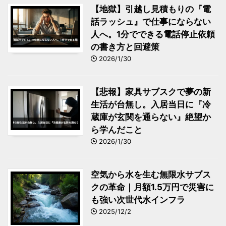
【地獄】引越し見積もりの『電
話ラッシュ』で仕事にならない
人へ。1分でできる電話停止依頼
の書き方と回避策
2026/1/30
【悲報】家具サブスクで夢の新
生活が台無し。入居当日に『冷
蔵庫が玄関を通らない』絶望か
ら学んだこと
2026/1/30
空気から水を生む無限水サブス
クの革命｜月額1.5万円で災害に
も強い次世代水インフラ
2025/12/2