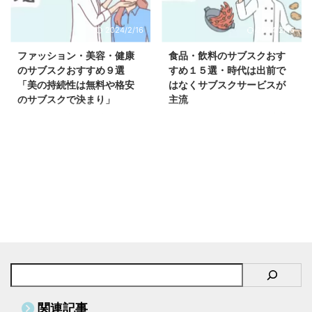
知りたい方は多いことが珍しくは
損した場合でも、安心の保証が付
ありません。 最初にかかる主な
いているので心配は必要ありませ
2024/2/16
2024/2/16
出費を抑えたい方や高額な支払い
ん。 ここでは７個紹介していき
をするよりも手軽に乗ってみたい
ますが、正直選ぶのも大変なのは
ファッション・美容・健康
食品・飲料のサブスクおす
方には自動車のサブスクは活用す
事実です。 迷わないような選択
のサブスクおすすめ９選
すめ１５選・時代は出前で
るほかないでしょう。 今回はそ
を見つけてもらえるように紹介さ
「美の持続性は無料や格安
はなくサブスクサービスが
ういった自動車に関するサブスク
せていただきます。 ※当サイトで
のサブスクで決まり」
主流
を紹介していきます。 管理や手
は商品PRを含みます。各種アフ
はじめに サブスクリプションサ
はじめに サブスクとは主な意味
間が面倒な方はいますぐ自動車の
ィリエイトプログラムに参加して
ービスとは会員制や月額サービス
で月額制のサービスです。 一定
サブスクに乗り換えましょう。
います。当サイトで紹介している
などの意味で使われることが多く
額を支払い企業が運営して提供さ
車を持つ新しい形として注目され
商品を購入すると売り上げの一部
を占めています。 要するに、物
れているコンテンツを自由に使い
て ...
が弊社に還元されます。 おも ...
やサービスを所有することや購入
続けるのがサブスクを使う上での
することではなく、提供されてい
基本です。 結論としては一定料
るサービスを一定期間使うために
金を支払うので、会社にあるサー
料金を支払い活用するためのこと
ビスを自由に使わしてくださいと
を意味しています。 代表的な例
いうのがサブスクリプションサー
を挙げると、動画や音楽の配信サ
ビスの醍醐味と言えるでしょう。
ービス、食品や花の定期配送や自
まずその中でも食品・飲料のサブ
動車のレンタルサービスなどがサ
スクに関してのメリットとデメリ
ブスクリプションサービスとして
ットを上げていきます。 ※当サイ
多く利用されています。 こうい
トでは商品PRを含みます。各種
関連記事
ったサブスクリプションサービス
アフィリエイトプログラムに参加