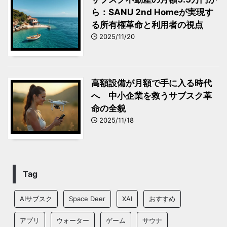
ら：SANU 2nd Homeが実現す
る所有権革命と利用者の視点
2025/11/20
高額設備が月額で手に入る時代
へ 中小企業を救うサブスク革
命の全貌
2025/11/18
Tag
AIサブスク
Space Deer
XAI
おすすめ
アプリ
ウォーター
ゲーム
サウナ