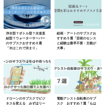
2024/2/27
2024/2/16
浄水型？ボトル型？水道直
絵画・アートのサブスクお
結型？ウォーターサーバー
すすめ５選「芸術のセンス
のサブスクおすすめ６選
と経験は最早不要・主観が
「水はこれで決まり」
大事」
はじめに ウォーターサーバー業
はじめに アートや絵画と聞くと
界は種類が増えてきて理解できな
真っ先に考えてしまうのはお値段
くなってきている方が多くなって
なのではないでしょうか。 その
いるのが現状です。 とはいえ、
イメージが大きいことから参入障
本当にお得なサブスクは一体どの
壁が高くなってしまい、実は興味
種類でどのタイプでどこのメーカ
はあるけど手が出せる自信がない
ーが良いのか見つけるのは難しい
方がちらほらいると思います。
と思います。 ここでは見つける
ですが、打開策の一つとして絵
2024/2/16
2024/3/1
べきコスパ最高のウォーターサー
画・アートに関するサブスクでは
バーを見つけられるようにご助力
あれば、通常必要であった悩みが
ドローンのサブスクでビジ
電動アシスト自転車のサブ
します。 契約を悩んでいる方ほ
一発で吹き飛びます。 何より
ネスを変える みずほリー
スク おすすめ７選「もは