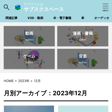
サブスクとは
サブスクスペース
関連記事
VOD・動画
本・電子書籍
車
オーディオ
動画
漫画・書籍
subsc
subsc
ゲーム
音楽
subsc
subsc
HOME
>
2023年
>
12月
月別アーカイブ：2023年12月