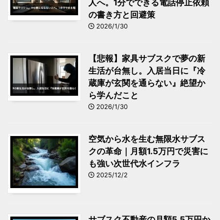
人へ。1分でできる電話停止依頼
の書き方と回避策
2026/1/30
【悲報】家具サブスクで夢の新
生活が台無し。入居当日に『冷
蔵庫が玄関を通らない』絶望か
ら学んだこと
2026/1/30
空気から水を生む無限水サブス
クの革命｜月額1.5万円で災害に
も強い次世代水インフラ
2025/12/2
サブスク不動産の月額5.5万円か