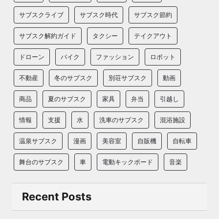
サブスクライブ
サブスク時代
サブスク節約
サブスク解約ガイド
タクシー
テイクアウト
ドローン
バイク
ファッション
ロボット
不動産
冬のサブスク
別荘サブスク
動画
商品
夏のサブスク
家具
弁当
引越し
情報
支援
水
洗車のサブスク
混浴施設
温泉サブスク
漫画
美容室
自販機
自転車
舞台のサブスク
車
電動キックボード
音楽
Recent Posts