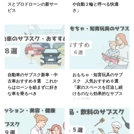
ど決断しやすい内容にしていきま
も、コストパフォーマンスを向上
スとプロドローンの新サー
や自動２輪と呼べる快適
す。 結局どこがおすすめなのか
して手軽にプロの目利きを身に付
ビス
さ」
「結論」 こちらのウォーターサ
けましょう。 結果的にどこが良
はじめに 現在ドローンのサブス
はじめに 電動自転車は本当に簡
ーバーがおすすめです。 浄水型
さそう？ 総合的に判断したおす
クについて公表されているのはみ
単に楽に走れるのか疑問を持たれ
の水素水で健康に寄り添ってい
すめなサブスクサービス「アート
ずほリース株式会社と株式会社プ
ている方が非常にいらっしゃるイ
て、水を飲み続けることが最終的
リエ」 【ARTELIER（アート ...
ロドローンが業務提携契約を締結
メージです。 実際に電動自転車
に ...
したと9月28日に報告されていま
をお使いになった方なら理解でき
す。 ドローンは、空中から美し
ると思いますが、ペダルへの負担
い景色やイベントを撮影したり、
がまるでなくなる魔法のように漕
人が近づきにくい場所での点検や
ぎ続けることができるのが電動ア
2025/7/16
2025/6/26
測量を行ったり、物資の運搬や救
シスト自転車の魅力です。 毎回
助活動にも役立ったりと、さまざ
充電するのはめんどくさいと感じ
自動車のサブスク新車・中
おもちゃ・知育玩具のサブ
まな用途で活用されています。
る方でもスイスイ進むことに味を
古車おすすめ８選 これか
スク 人気おすすめ６選
しかし、ドローンを購入するには
占めてしまったらそんな悩みも吹
らはローンを組まずに好き
「家のスペースを圧迫し続
高額な費用がかかりますし、メン
き飛んでいくでしょう。 とはい
な車を乗るべき
けるのなら効果的なサブス
テナンスや保険などの管理も手間
え、電動アシスト自転車って高い
クを活用しよう」
はじめに-車のサブスクが選ばれ
がかかります。 そこで、ドロー
イメージを持っている方も少なく
る理由 自動車を手に入れるのに
はじめに おもちゃのサブスクで
ンのサブスクという画期的なサー
ありません。 ですが、電動自転
必要な手段の一つとして新たに生
は入会している期間、おもちゃ・
ビスが登場しました。 このサ ...
車をサブスクで活用すれば費用の
まれたのが自動車のサブスクで
知育玩具を購入する金額よりも、
...
す。 一体その仕組みとは、ロー
より低額でレンタルすることがで
ンや一括支払いよりもお得なのか
きます。 実際にレンタルして破