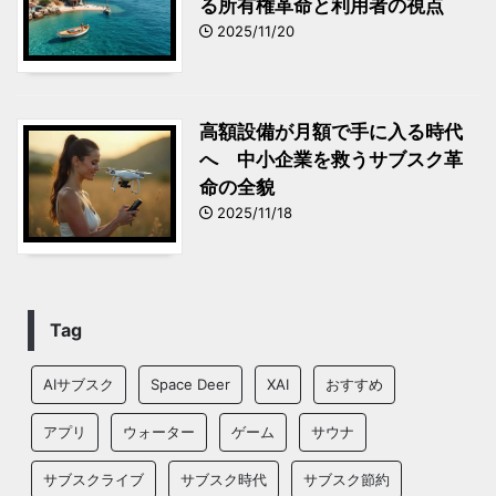
る所有権革命と利用者の視点
2025/11/20
高額設備が月額で手に入る時代
へ 中小企業を救うサブスク革
命の全貌
2025/11/18
Tag
AIサブスク
Space Deer
XAI
おすすめ
アプリ
ウォーター
ゲーム
サウナ
サブスクライブ
サブスク時代
サブスク節約