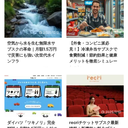
2025/12/2
2025/11/14
空気から水を生む無限水サ
【外食・コンビニ派必
ブスクの革命｜月額1.5万円
見！】冷凍弁当サブスクで
で災害にも強い次世代水イ
食費削減！節約効果と健康
ンフラ
メリットを徹底シミュレー
ション
ウォーターサーバーの「隠れたコ
スト」に気づいていない人が多す
「今日も結局コンビニ弁当か…」
ぎる あなたは今、ウォーターサ
そんなため息をつきながら、レジ
ーバーに毎月いくら払っているで
で700円を支払う。 仕事帰りに
しょうか。 ボトル2本で約4000
は疲れて外食、気づけば1,000円
円、レンタル料に500円、配送料
以上。 こんな日々を繰り返して
が別途かかって...と計算していく
いませんか？ 実は、多くの一人
と、年間5万円以上の出費になっ
暮らしのビジネスパーソンが同じ
2025/7/17
2025/7/10
ている家庭も少なくありません。
ような状況に陥っています。 総
無限水がすぐ気になる方はこちら
務省の家計調査によると、単身世
ダイハツ「ツキノリ」完全
recriチケットサブスク最新
日本の宅配水市場の現状 項目デ
帯の食費は月平均約43,000円。