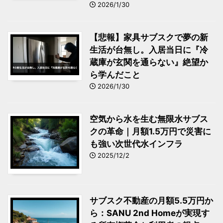
2026/1/30
【悲報】家具サブスクで夢の新
生活が台無し。入居当日に『冷
蔵庫が玄関を通らない』絶望か
ら学んだこと
2026/1/30
空気から水を生む無限水サブス
クの革命｜月額1.5万円で災害に
も強い次世代水インフラ
2025/12/2
サブスク不動産の月額5.5万円か
ら：SANU 2nd Homeが実現す