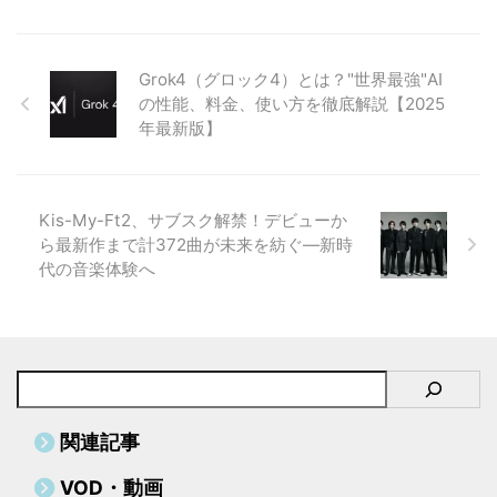
が開発したVeo3は、単なる動画
生成AIの枠を超え、あなたのクリ
エイティブワークとビジネスを劇
Grok4（グロック4）とは？"世界最強"AI
的に変える革命的なツールなので
の性能、料金、使い方を徹底解説【2025
す。 市場が示す、Veo3の衝撃的
年最新版】
な実力 最新の調査によると、
2024年のAI動画生成市場は前年
比340%という驚異的な成長を遂
げています。 その中で、Google
Kis-My-Ft2、サブスク解禁！デビューか
Veo3は特に際立って ...
ら最新作まで計372曲が未来を紡ぐ―新時
代の音楽体験へ
関連記事
VOD・動画