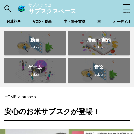
サブスクとは
サブスクスペース
関連記事
VOD・動画
本・電子書籍
車
オーディオ
動画
漫画・書籍
subsc
subsc
ゲーム
音楽
subsc
subsc
HOME
>
subsc
>
安心のお米サブスクが登場！