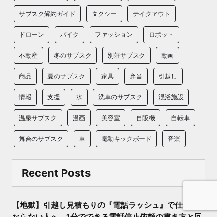
サブスク解約ガイド
タクシー
テイクアウト
ドローン
バイク
ファッション
ロボット
不動産
冬のサブスク
別荘サブスク
動画
商品
夏のサブスク
家具
弁当
引越し
情報
支援
水
洗車のサブスク
混浴施設
温泉サブスク
漫画
美容室
自販機
自転車
舞台のサブスク
車
電動キックボード
音楽
Recent Posts
【地獄】引越し見積もりの『電話ラッシュ』で仕事に
ならない人へ。1分でできる電話停止依頼の書き方と回