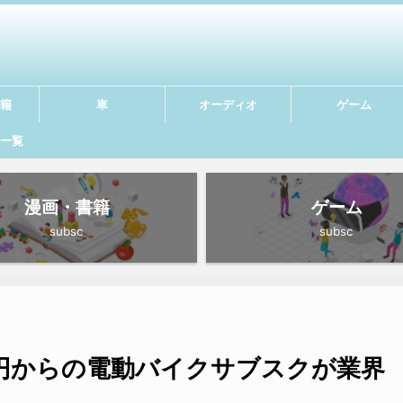
籍
車
オーディオ
ゲーム
一覧
漫画・書籍
ゲーム
subsc
subsc
00円からの電動バイクサブスクが業界