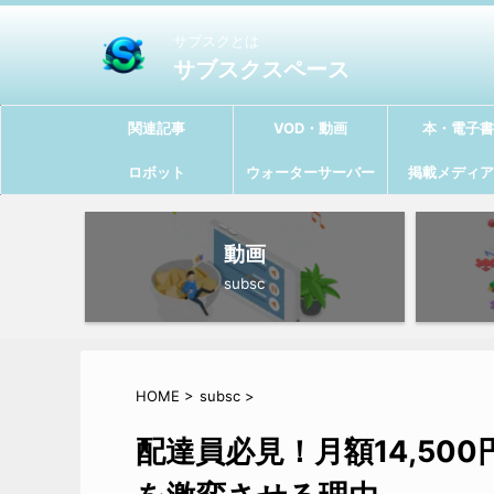
サブスクとは
サブスクスペース
関連記事
VOD・動画
本・電子書
ロボット
ウォーターサーバー
掲載メディア
動画
subsc
HOME
>
subsc
>
配達員必見！月額14,5