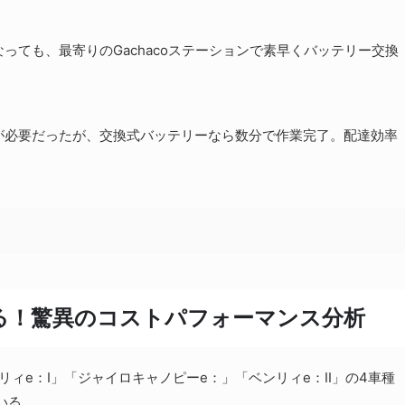
っても、最寄りのGachacoステーションで素早くバッテリー交換
が必要だったが、交換式バッテリーなら数分で作業完了。配達効率
れる！驚異のコストパフォーマンス分析
リィe：I」「ジャイロキャノピーe：」「ベンリィe：II」の4車種
ている。