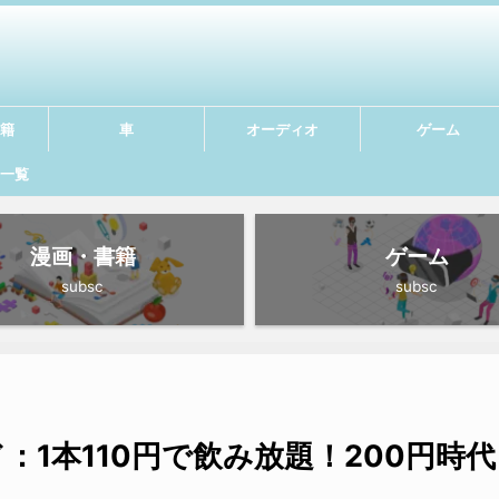
籍
車
オーディオ
ゲーム
一覧
漫画・書籍
ゲーム
subsc
subsc
1本110円で飲み放題！200円時代