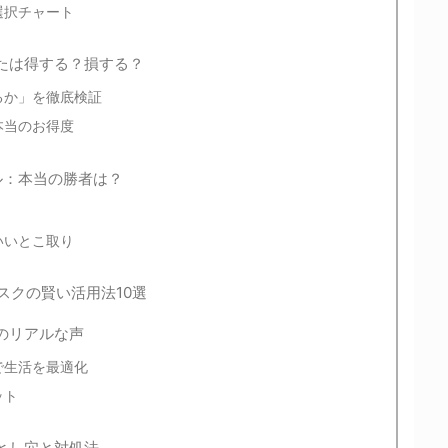
選択チャート
たは得する？損する？
るか」を徹底検証
本当のお得度
トル：本当の勝者は？
いいとこ取り
スクの賢い活用法10選
のリアルな声
で生活を最適化
ット
とし穴と対処法