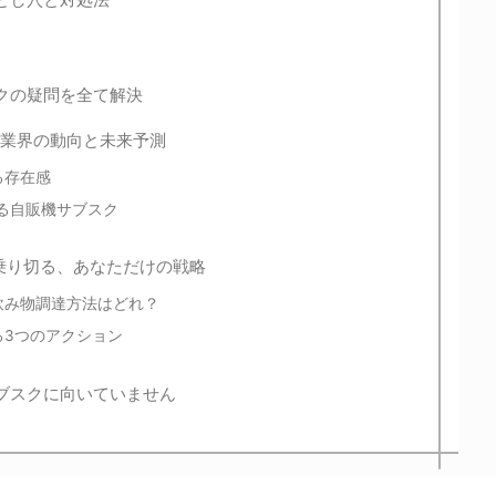
クの疑問を全て解決
ク業界の動向と未来予測
る存在感
する自販機サブスク
乗り切る、あなただけの戦略
飲み物調達方法はどれ？
る3つのアクション
ブスクに向いていません