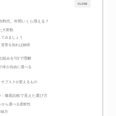
CLOSE
飲料代、年間いくら増える？
た大変動
してみましょう
？背景を知れば納得
仕組みを1分で理解
1本が自由に選べる
、サブスクが変えるもの
ACOCO：徹底比較で見えた選び方
プランから選べる柔軟性
い味方