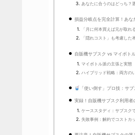
あなたに合うのはどっち？
損益分岐点を完全計算！あな
「月に何本買えば元が取れ
「隠れコスト」も考慮した
自販機サブスク vs マイボ
マイボトル派の主張と実態
ハイブリッド戦略：両方の
「使い倒す」プロ技：サブ
実録！自販機サブスク利用者
ケーススタディ：サブスク
失敗事例：解約でコストカ
要注意！自販機サブスクの落