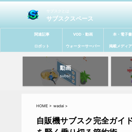
サブスクとは
サブスクスペース
関連記事
VOD・動画
本・電子書
ロボット
ウォーターサーバー
掲載メディア
動画
subsc
HOME
>
wadai
>
自販機サブスク完全ガイド：